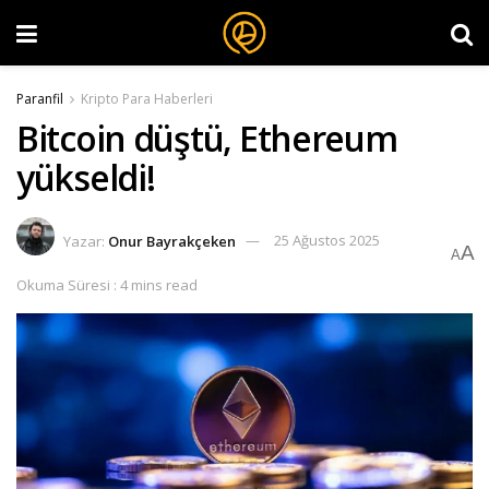
Paranfil
Kripto Para Haberleri
Bitcoin düştü, Ethereum
yükseldi!
Yazar:
Onur Bayrakçeken
25 Ağustos 2025
A
A
Okuma Süresi : 4 mins read