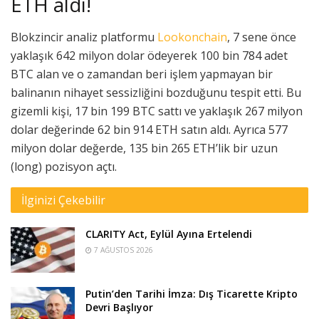
ETH aldı!
Blokzincir analiz platformu
Lookonchain
, 7 sene önce
yaklaşık 642 milyon dolar ödeyerek 100 bin 784 adet
BTC alan ve o zamandan beri işlem yapmayan bir
balinanın nihayet sessizliğini bozduğunu tespit etti. Bu
gizemli kişi, 17 bin 199 BTC sattı ve yaklaşık 267 milyon
dolar değerinde 62 bin 914 ETH satın aldı. Ayrıca 577
milyon dolar değerde, 135 bin 265 ETH’lik bir uzun
(long) pozisyon açtı.
İlginizi Çekebilir
CLARITY Act, Eylül Ayına Ertelendi
7 AĞUSTOS 2026
Putin’den Tarihi İmza: Dış Ticarette Kripto
Devri Başlıyor