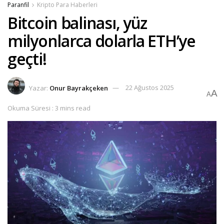
Paranfil
Kripto Para Haberleri
Bitcoin balinası, yüz
milyonlarca dolarla ETH’ye
geçti!
Yazar:
Onur Bayrakçeken
22 Ağustos 2025
A
A
Okuma Süresi : 3 mins read