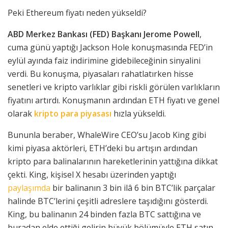
Peki Ethereum fiyatı neden yükseldi?
ABD Merkez Bankası (FED) Başkanı Jerome Powell
,
cuma günü yaptığı Jackson Hole konuşmasında FED’in
eylül ayında faiz indirimine gidebileceğinin sinyalini
verdi. Bu konuşma, piyasaları rahatlatırken hisse
senetleri ve kripto varlıklar gibi riskli görülen varlıkların
fiyatını artırdı. Konuşmanın ardından ETH fiyatı ve genel
olarak
kripto para piyasası
hızla yükseldi.
Bununla beraber, WhaleWire CEO’su Jacob King gibi
kimi piyasa aktörleri, ETH’deki bu artışın ardından
kripto para balinalarının hareketlerinin yattığına dikkat
çekti. King, kişisel X hesabı üzerinden yaptığı
paylaşımda
bir balinanın 3 bin ilâ 6 bin BTC’lik parçalar
halinde BTC’lerini çeşitli adreslere taşıdığını gösterdi.
King, bu balinanın 24 binden fazla BTC sattığına ve
buradan elde ettiği gelirin büyük bölümüyle ETH satın