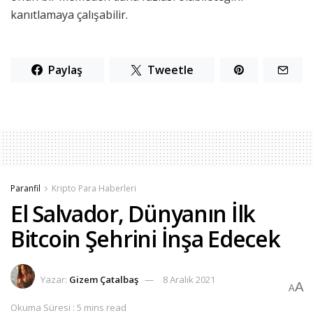
kanıtlamaya çalışabilir.
Paylaş
Tweetle
Paranfil
Kripto Para Haberleri
El Salvador, Dünyanın İlk
Bitcoin Şehrini İnşa Edecek
Yazar:
Gizem Çatalbaş
8 Aralık 2021
A
A
Okuma Süresi : 5 mins read