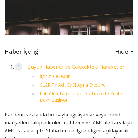
Haber İçeriği
Hide
Büyük Haberler ve Gelecekteki Hareketler
İlginizi Çekebilir
CLARITY Act, Eylül Ayına Ertelendi
Putin’den Tarihi İmza: Dış Ticarette Kripto
Devri Başlıyor
Pandemi sırasında borsayla uğraşanlar veya trend
manşetleri takip edenler muhtemelen AMC ile karşılaştı.
AMC, sıcak kripto Shiba Inu ile ilgilendiğini açıklayarak