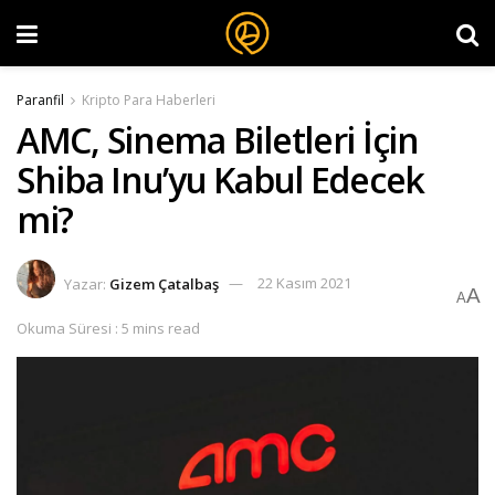
Paranfil
Kripto Para Haberleri
AMC, Sinema Biletleri İçin
Shiba Inu’yu Kabul Edecek
mi?
Yazar:
Gizem Çatalbaş
22 Kasım 2021
A
A
Okuma Süresi : 5 mins read