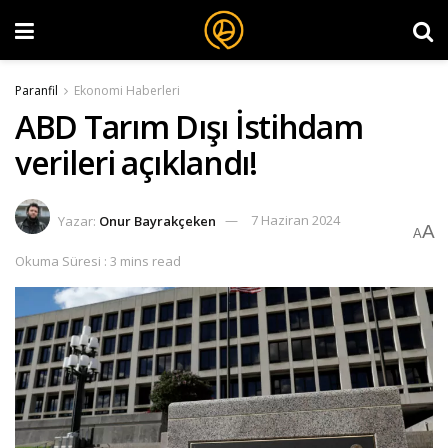
Paranfil
Ekonomi Haberleri
ABD Tarım Dışı İstihdam
verileri açıklandı!
Yazar:
Onur Bayrakçeken
7 Haziran 2024
A
A
Okuma Süresi : 3 mins read