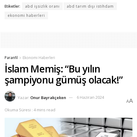
Etiketler:
abd işsizlik oranı
abd tarım dışı istihdam
ekonomi haberleri
Paranfil
Ekonomi Haberleri
İslam Memiş: “Bu yılın
şampiyonu gümüş olacak!”
Yazar:
Onur Bayrakçeken
6 Haziran 2024
A
A
Okuma Süresi : 4 mins read