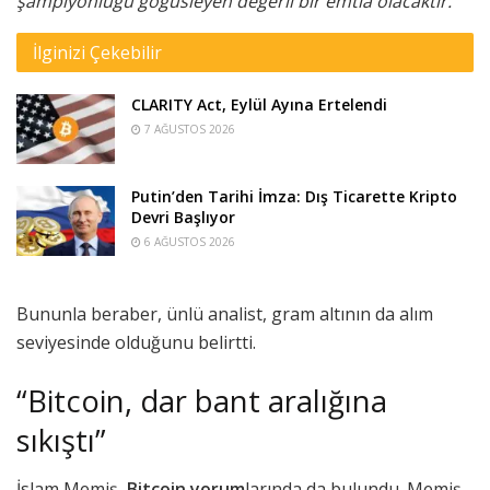
şampiyonluğu göğüsleyen değerli bir emtia olacaktır.”
İlginizi Çekebilir
CLARITY Act, Eylül Ayına Ertelendi
7 AĞUSTOS 2026
Putin’den Tarihi İmza: Dış Ticarette Kripto
Devri Başlıyor
6 AĞUSTOS 2026
Bununla beraber, ünlü analist, gram altının da alım
seviyesinde olduğunu belirtti.
“Bitcoin, dar bant aralığına
sıkıştı”
İslam Memiş,
Bitcoin yorum
larında da bulundu. Memiş,