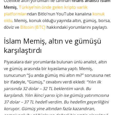
Özellikle altın yorumları ile tanınan
finans analisti İslam
Memiş
,
Türkiye’nin önde gelen kripto varlık
platformları
ndan Bitlo’nun YouTube kanalına
konuk
oldu
. Memiş, konuk olduğu yayında altın, gümüş, borsa,
döviz ve
Bitcoin (BTC)
hakkındaki yorumlarını paylaştı.
İslam Memiş, altın ve gümüşü
karşılaştırdı
Piyasalara dair yorumlarda bulunan ünlü analist, altın
ve gümüş arasında bir kıyaslama yaptı. Memiş,
sunucunun “Şu anda gümüş mü altın mı?” sorusuna net
bir ifadeyle, “Gümüş,” cevabını verdi ekledi:
“Yılın ilk
yarısında 32 dolar – 32 TL beklentim vardı. Bu
karşılandı. Yılın ikinci yarısı için ise gümüş yatırımcısına
37 dolar – 37 TL hedefi verdim. Bu hedefim geçerliliğini
koruyor. G
ümüş yine altından fazla kazandıran,